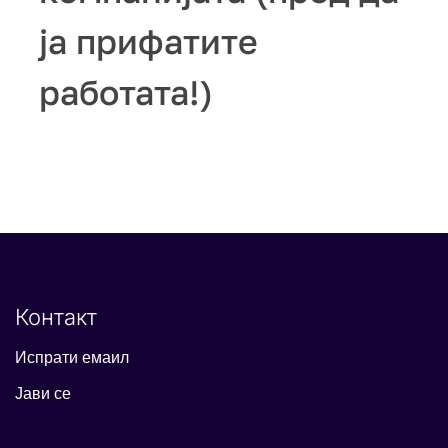
ја прифатите
работата!)
Контакт
Испрати емаил
Јави се