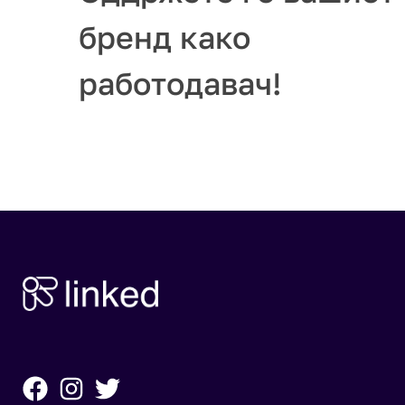
бренд како
работодавач!