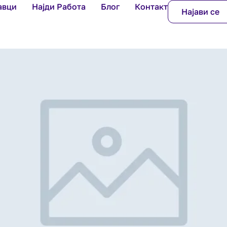
авци
Најди Работа
Блог
Контакт
Најави се