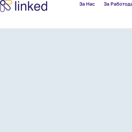
За Нас
За Работод