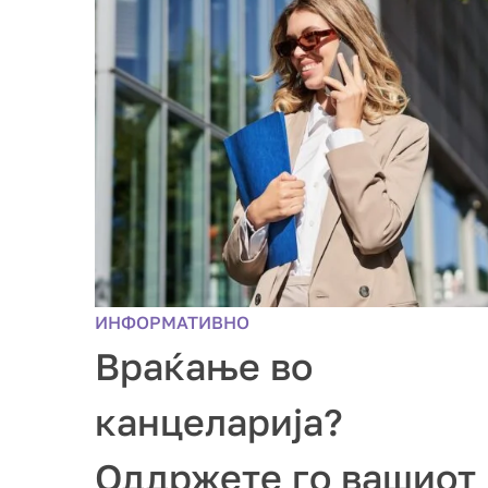
ИНФОРМАТИВНО
Враќање во
канцеларија?
Оддржете го вашиот