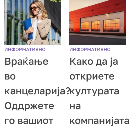
ИНФОРМАТИВНО
ИНФОРМАТИВНО
Враќање
Како да ја
во
откриете
канцеларија?
културата
Оддржете
на
го вашиот
компанијата