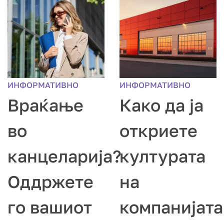
ИНФОРМАТИВНО
ИНФОРМАТИВНО
Враќање
Како да ја
во
откриете
канцеларија?
културата
Оддржете
на
го вашиот
компанијата