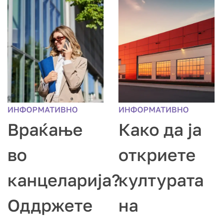
ИНФОРМАТИВНО
ИНФОРМАТИВНО
Враќање
Како да ја
во
откриете
канцеларија?
културата
Оддржете
на