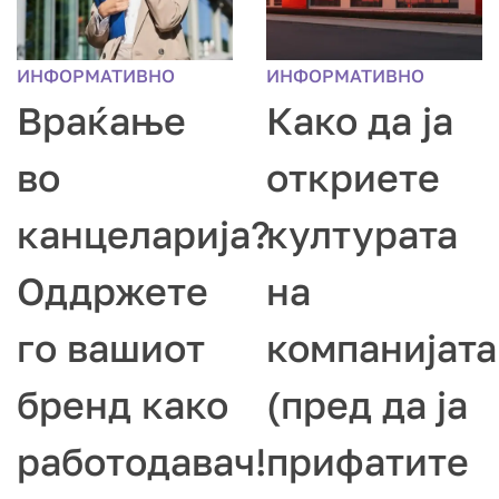
ИНФОРМАТИВНО
ИНФОРМАТИВНО
Враќање
Како да ја
во
откриете
канцеларија?
културата
Оддржете
на
го вашиот
компанијата
бренд како
(пред да ја
работодавач!
прифатите