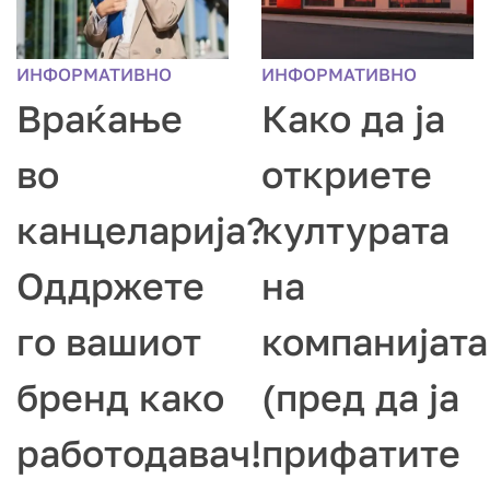
ИНФОРМАТИВНО
ИНФОРМАТИВНО
Враќање
Како да ја
во
откриете
канцеларија?
културата
Оддржете
на
го вашиот
компанијата
бренд како
(пред да ја
работодавач!
прифатите