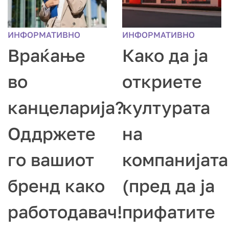
ИНФОРМАТИВНО
ИНФОРМАТИВНО
Враќање
Како да ја
во
откриете
канцеларија?
културата
Оддржете
на
го вашиот
компанијата
бренд како
(пред да ја
работодавач!
прифатите