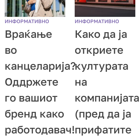
ИНФОРМАТИВНО
ИНФОРМАТИВНО
Враќање
Како да ја
во
откриете
канцеларија?
културата
Оддржете
на
го вашиот
компанијата
бренд како
(пред да ја
работодавач!
прифатите