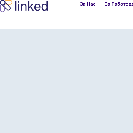
За Нас
За Работод