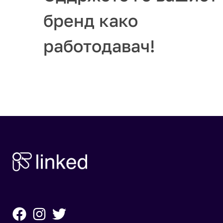
бренд како
работодавач!