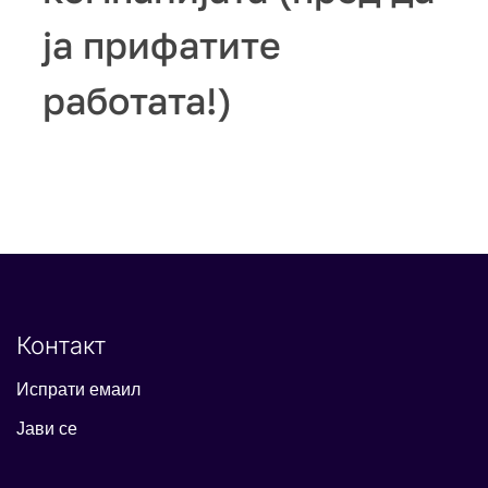
ја прифатите
работата!)
Контакт
Испрати емаил
Јави се