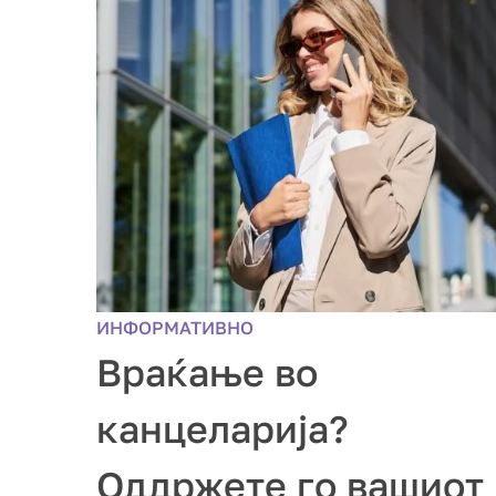
ИНФОРМАТИВНО
Враќање во
канцеларија?
Оддржете го вашиот