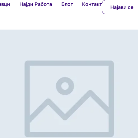
авци
Најди Работа
Блог
Контакт
Најави се