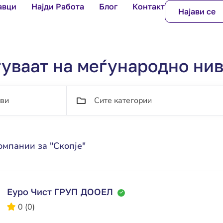
авци
Најди Работа
Блог
Контакт
Најави се
уваат на меѓународно ни
Сите категории
мпании за "Скопје"
Еуро Чист ГРУП ДООЕЛ
0
(0)