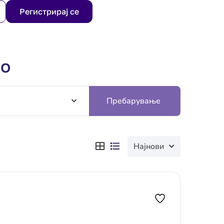
Регистрирај се
во
Пребарување
Најнови