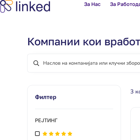
За Нас
За Работод
Компании кои вработ
3
ко
Филтер
РЕЈТИНГ