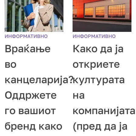
ИНФОРМАТИВНО
ИНФОРМАТИВНО
Враќање
Како да ја
во
откриете
канцеларија?
културата
Оддржете
на
го вашиот
компанијата
бренд како
(пред да ја