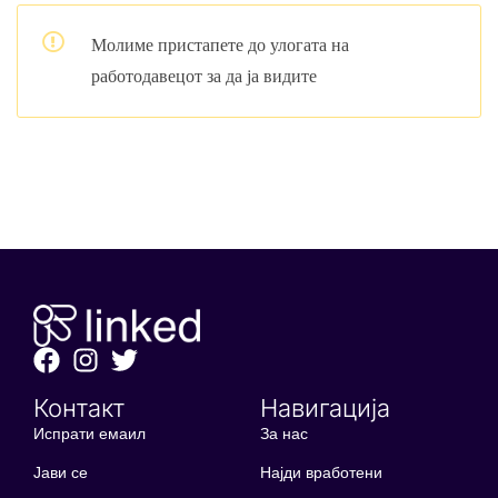
Молиме пристапете до улогата на
работодавецот за да ја видите
Контакт
Навигација
Испрати емаил
За нас
Јави се
Најди вработени