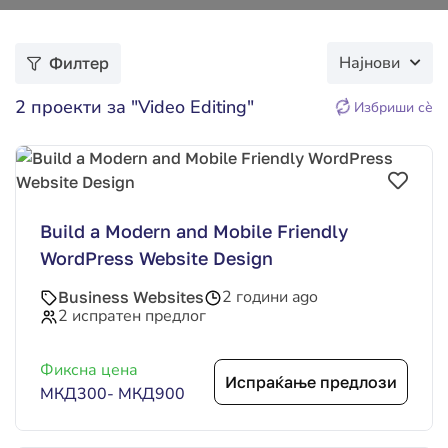
Најнови
Филтер
2
проекти за "Video Editing"
Избриши сѐ
Build a Modern and Mobile Friendly
WordPress Website Design
2 години ago
Business Websites
2 испратен предлог
Фиксна цена
Испраќање предлози
МКД300
-
МКД900